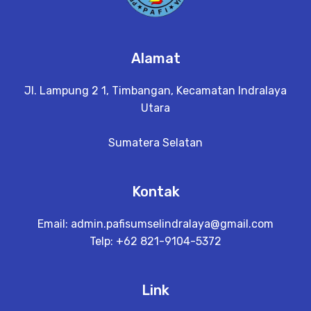
Alamat
Jl. Lampung 2 1, Timbangan, Kecamatan Indralaya
Utara
Sumatera Selatan
Kontak
Email:
admin.pafisumselindralaya@gmail.com
Telp: +62 821-9104-5372
Link